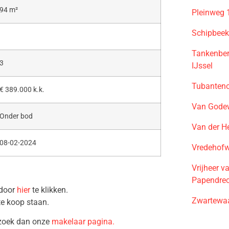
94 m²
Pleinweg 
Schipbeek
Tankenber
3
IJssel
Tubanteno
€ 389.000 k.k.
Van Godew
Onder bod
Van der H
08-02-2024
Vredehofw
Vrijheer 
Papendre
 door
hier
te klikken.
Zwartewaa
te koop staan.
ezoek dan onze
makelaar pagina.