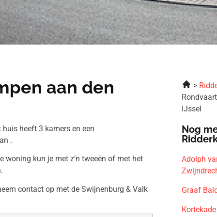
impen aan den
Ridde
Rondvaart
IJssel
Nog me
 huis heeft 3 kamers en een
Ridder
an .
ze woning kun je met z’n tweeën of met het
Adolph va
.
Zwijndrec
 neem contact op met de Swijnenburg & Valk
Graaf Bal
Kortekade