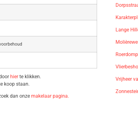
Dorpsstra
Karakterp
Lange Hil
Molièrewe
 voorbehoud
Roerdomp 
Vlierbesh
 door
hier
te klikken.
Vrijheer 
te koop staan.
Zonnestei
ezoek dan onze
makelaar pagina.