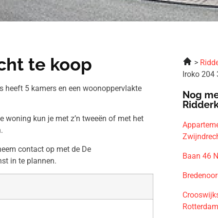
cht te koop
Ridde
Iroko 204
is heeft 5 kamers en een woonoppervlakte
Nog me
Ridder
ze woning kun je met z’n tweeën of met het
Apparteme
.
Zwijndrec
 neem contact op met de De
Baan 46 N
t in te plannen.
Bredenoor
Crooswijk
Rotterda