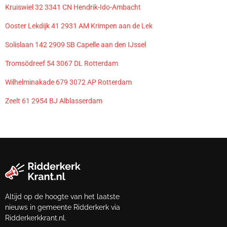
Kruiswiel 32 3341 CN Hendrik-Ido-Ambacht
Ooster Lekdijk 41 2931 AM Krimpen aan de Lek
Solislaan 142 2909 SB Capelle aan den IJssel
Tromsödreef 54 3067 DL Rotterdam
Wilhelminakade 679 3072 AP Rotterdam
Zeelt 61 2954 BJ Alblasserdam
Altijd op de hoogte van het laatste
nieuws in gemeente Ridderkerk via
Ridderkerkkrant.nl.