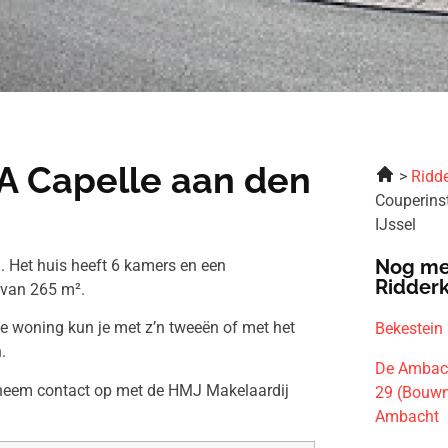
RA Capelle aan den
Ridde
Couperins
IJssel
Nog me
. Het huis heeft 6 kamers en een
Ridder
 van 265 m².
ze woning kun je met z’n tweeën of met het
Bekestein
.
De Ambac
n neem contact op met de HMJ Makelaardij
29 (Bouwn
Ambacht