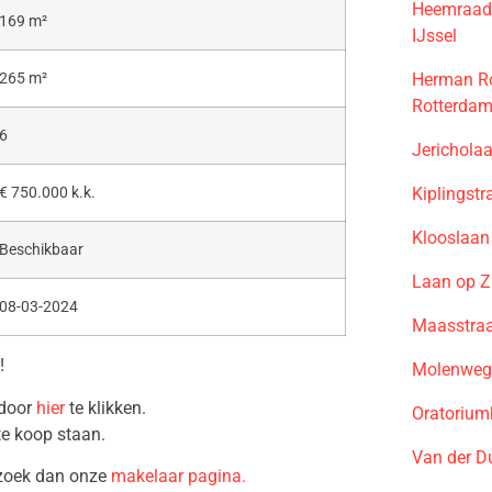
Heemraad
169 m²
IJssel
Herman Ro
265 m²
Rotterda
6
Jerichola
Kiplingst
€ 750.000 k.k.
Klooslaan
Beschikbaar
Laan op Z
08-03-2024
Maasstraa
!
Molenweg
 door
hier
te klikken.
Oratorium
te koop staan.
Van der D
ezoek dan onze
makelaar pagina.