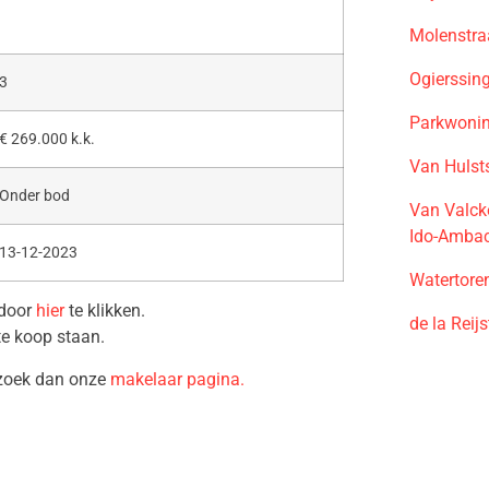
Molenstra
Ogierssin
3
Parkwonin
€ 269.000 k.k.
Van Hulst
Onder bod
Van Valck
Ido-Amba
13-12-2023
Watertore
 door
hier
te klikken.
de la Reij
te koop staan.
ezoek dan onze
makelaar pagina.