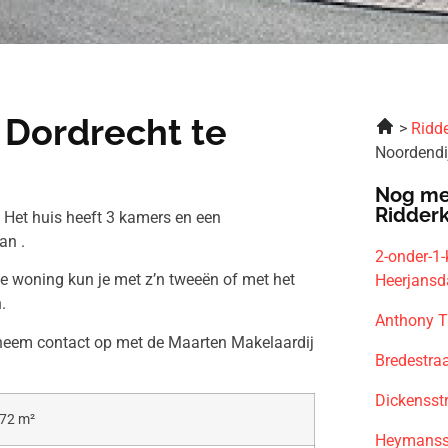
 Dordrecht te
Ridde
Noordendi
Nog me
Ridder
 Het huis heeft 3 kamers en een
an .
2-onder-1
ze woning kun je met z’n tweeën of met het
Heerjans
.
Anthony T
n neem contact op met de Maarten Makelaardij
Bredestra
Dickensst
72 m²
Heymansst