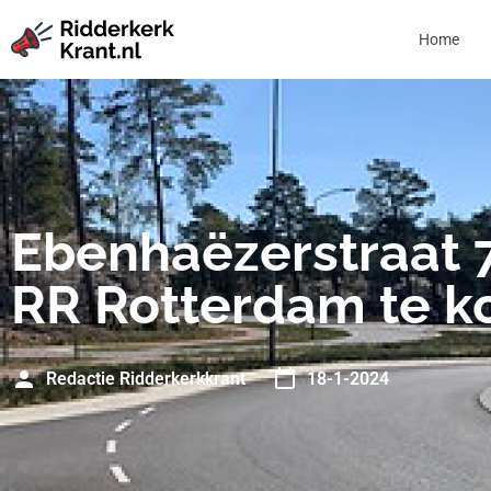
Home
Ebenhaëzerstraat 
RR Rotterdam te k
Redactie Ridderkerkkrant
18-1-2024