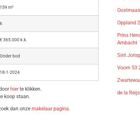
159 m²
Oostmaas
Oppland 2
6
Prins Hend
€ 365.000 k.k.
Ambacht
Sint Joris
Onder bod
Voorn 53 
18-1-2024
Zwartewaa
 door
hier
te klikken.
de la Reij
te koop staan.
ezoek dan onze
makelaar pagina.