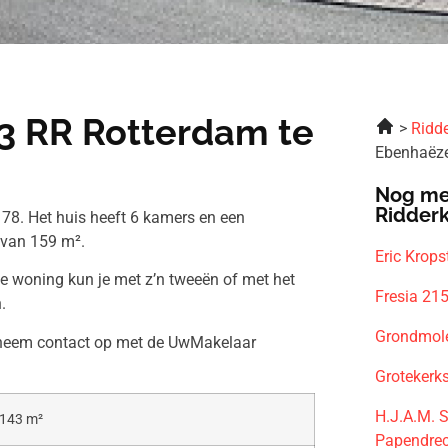
3 RR Rotterdam te
Ridde
Ebenhaëze
Nog me
Ridder
78. Het huis heeft 6 kamers en een
 van 159 m².
Eric Krop
ze woning kun je met z’n tweeën of met het
Fresia 21
.
Grondmole
n neem contact op met de UwMakelaar
Grotekerk
H.J.A.M. 
143 m²
Papendre