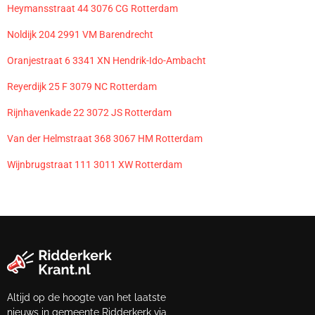
Heymansstraat 44 3076 CG Rotterdam
Noldijk 204 2991 VM Barendrecht
Oranjestraat 6 3341 XN Hendrik-Ido-Ambacht
Reyerdijk 25 F 3079 NC Rotterdam
Rijnhavenkade 22 3072 JS Rotterdam
Van der Helmstraat 368 3067 HM Rotterdam
Wijnbrugstraat 111 3011 XW Rotterdam
Altijd op de hoogte van het laatste
nieuws in gemeente Ridderkerk via