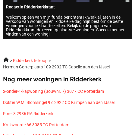
Redactie Ridderkerkkrant
Welkom op een van mijn funda berichten! Ik werk al jaren in de
verkoop van woningen en ik doe elke dag mijn best om de beste
woningen voor je klaar te zetten. Bekijk op de pagina van
Ridderkerkkrant de recent geplaatste woningen. Succes met het
vinden van een woning!
Ridderkerk te koop
Herman Gorterplaats 109 2902 TC Capelle aan den IJssel
Nog meer woningen in Ridderkerk
2-onder-1-kapwoning (Bouwnr. 7) 3077 CC Rotterdam
Dokter W.M. Blomsingel 9 c 2922 CC Krimpen aan den IJssel
Forel 8 2986 RA Ridderkerk
Kruisvoorde 66 3085 TG Rotterdam