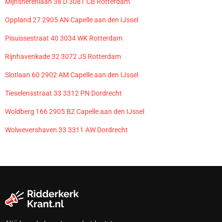
Mijnsherenlaan 38 D 3081 CB Rotterdam
Oppland 27 2905 AN Capelle aan den IJssel
Pisuissestraat 40 3034 WK Rotterdam
Rijnhavenkade 32 3072 JS Rotterdam
Slotlaan 60 2902 AM Capelle aan den IJssel
Tieselensstraat 33 3312 PN Dordrecht
Woldberg 166 2905 BZ Capelle aan den IJssel
Wolwevershaven 33 3311 AW Dordrecht