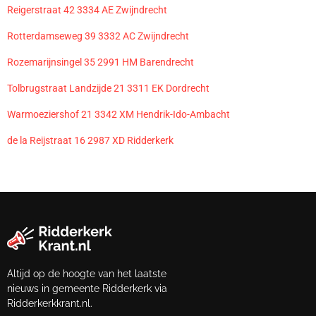
Reigerstraat 42 3334 AE Zwijndrecht
Rotterdamseweg 39 3332 AC Zwijndrecht
Rozemarijnsingel 35 2991 HM Barendrecht
Tolbrugstraat Landzijde 21 3311 EK Dordrecht
Warmoeziershof 21 3342 XM Hendrik-Ido-Ambacht
de la Reijstraat 16 2987 XD Ridderkerk
Altijd op de hoogte van het laatste
nieuws in gemeente Ridderkerk via
Ridderkerkkrant.nl.