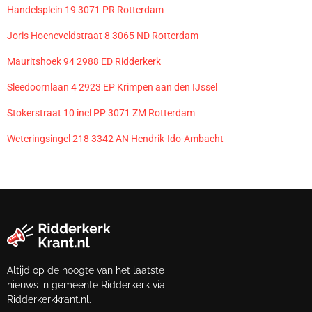
Handelsplein 19 3071 PR Rotterdam
Joris Hoeneveldstraat 8 3065 ND Rotterdam
Mauritshoek 94 2988 ED Ridderkerk
Sleedoornlaan 4 2923 EP Krimpen aan den IJssel
Stokerstraat 10 incl PP 3071 ZM Rotterdam
Weteringsingel 218 3342 AN Hendrik-Ido-Ambacht
Altijd op de hoogte van het laatste
nieuws in gemeente Ridderkerk via
Ridderkerkkrant.nl.