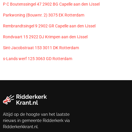
P C Boutenssingel 47 2902 BG Capelle aan den IJssel
Parkwoning (Bouwnr. 2) 3075 EK Rotterdam
Rembrandtsingel 9 2902 GR Capelle aan den IJssel
Rondvaart 15 2922 DJ Krimpen aan den IJssel
Sint-Jacobstraat 153 3011 DK Rotterdam
s-Lands werf 125 3063 GD Rotterdam
Altijd op de hoogte van het laatste
nieuws in gemeente Ridderkerk via
Ridderkerkkrant.nl.