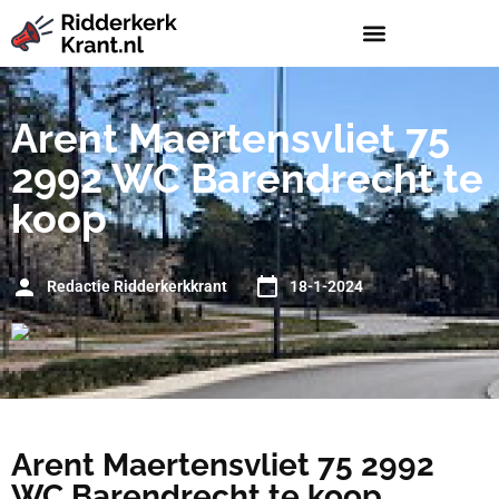
Arent Maertensvliet 75
2992 WC Barendrecht te
koop
Redactie Ridderkerkkrant
18-1-2024
Arent Maertensvliet 75 2992
WC Barendrecht te koop