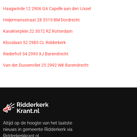
Haagwinde 12 2906 GA Capelle aan den IJssel
Heijermansstraat 28 3319 BM Dordrecht
Karakterplein 22 3072 RZ Rotterdam
Klooslaan 52 2985 CL Ridderkerk
Riederhof 34 2993 XJ Barendrecht
Van der Dussenvliet 25 2992 WK Barendrecht
Altijd op de hoogte van het laatste
nieuws in gemeente Ridderkerk via
Ridderkerkkrant.nl.