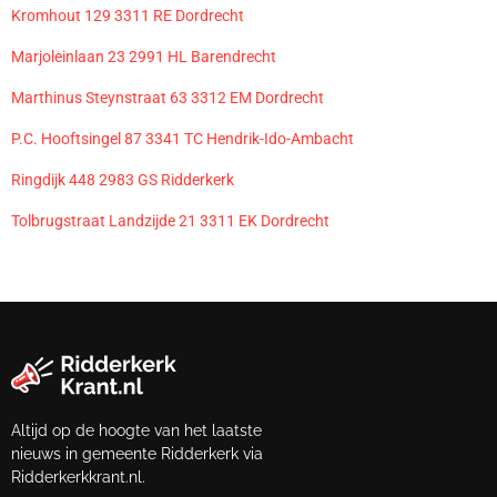
Kromhout 129 3311 RE Dordrecht
Marjoleinlaan 23 2991 HL Barendrecht
Marthinus Steynstraat 63 3312 EM Dordrecht
P.C. Hooftsingel 87 3341 TC Hendrik-Ido-Ambacht
Ringdijk 448 2983 GS Ridderkerk
Tolbrugstraat Landzijde 21 3311 EK Dordrecht
Altijd op de hoogte van het laatste
nieuws in gemeente Ridderkerk via
Ridderkerkkrant.nl.