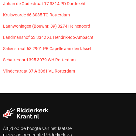
Johan de Oudestraat 17 3314 PD Dordrecht
Kruisvoorde 66 3085 TG Rotterdam
Laanwoningen (Bouwnr. 89) 3274 Heinenoord
Landmanshof 53 3342 XE Hendrik-Ido-Ambacht
Salieristraat 68 2901 PB Capelle aan den IJssel
Schalkeroord 395 3079 WH Rotterdam
Vlinderstraat 37 A 3061 VL Rotterdam
Altijd op de hoogte van het laatste
nieuws in gemeente Ridderkerk via