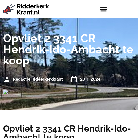
Opvliet 2 3341 CR
Hendrik-Ido-Ambacht te
koop
Redactie Ridderkerkkrant
23-1-2024
Opvliet 2 3341 CR Hendrik-Ido-
Ambacht te koop