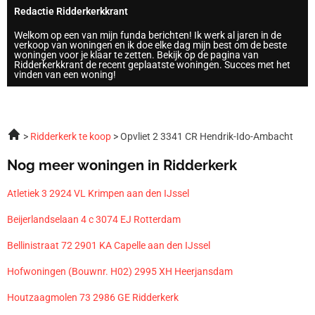
Redactie Ridderkerkkrant
Welkom op een van mijn funda berichten! Ik werk al jaren in de
verkoop van woningen en ik doe elke dag mijn best om de beste
woningen voor je klaar te zetten. Bekijk op de pagina van
Ridderkerkkrant de recent geplaatste woningen. Succes met het
vinden van een woning!
Ridderkerk te koop
Opvliet 2 3341 CR Hendrik-Ido-Ambacht
Nog meer woningen in Ridderkerk
Atletiek 3 2924 VL Krimpen aan den IJssel
Beijerlandselaan 4 c 3074 EJ Rotterdam
Bellinistraat 72 2901 KA Capelle aan den IJssel
Hofwoningen (Bouwnr. H02) 2995 XH Heerjansdam
Houtzaagmolen 73 2986 GE Ridderkerk