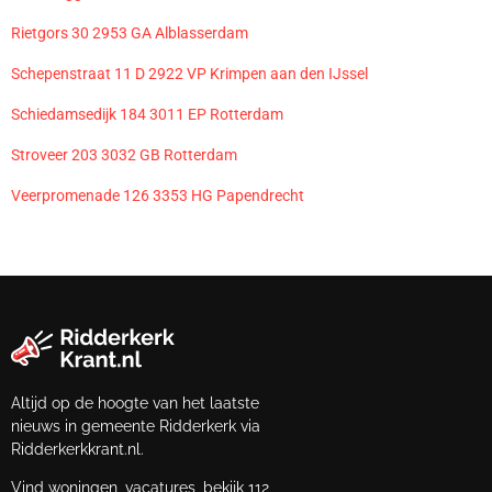
Rietgors 30 2953 GA Alblasserdam
Schepenstraat 11 D 2922 VP Krimpen aan den IJssel
Schiedamsedijk 184 3011 EP Rotterdam
Stroveer 203 3032 GB Rotterdam
Veerpromenade 126 3353 HG Papendrecht
Altijd op de hoogte van het laatste
nieuws in gemeente Ridderkerk via
Ridderkerkkrant.nl.
Vind woningen, vacatures, bekijk 112