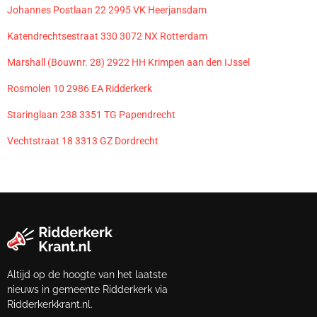
Johannes Postlaan 22 2995 VK Heerjansdam
Katendrechtsestraat 330 3072 NX Rotterdam
Marshall (Bouwnr. 28) 2922 HH Krimpen aan den IJssel
Rosmolen 10 2986 EA Ridderkerk
Staringlaan 238 3351 TG Papendrecht
Vechtstraat 18 3313 GZ Dordrecht
Altijd op de hoogte van het laatste
nieuws in gemeente Ridderkerk via
Ridderkerkkrant.nl.