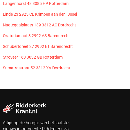
Langenhorst 48 3085 HP Rotterdam
Linde 23 2925 CE Krimpen aan den IJssel
Nagtegaalplaats 139 3312 AC Dordrecht
Oratoriumhof 3 2992 AS Barendrecht
Schubertdreef 27 2992 ET Barendrecht
Stroveer 163 3032 GB Rotterdam
Sumatrastraat 52 3312 XV Dordrecht
Altijd op de hoogte van het laatste
nieuws in gemeente Ridderkerk via