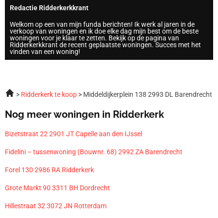
Redactie Ridderkerkkrant
Welkom op een van mijn funda berichten! Ik werk al jaren in de
verkoop van woningen en ik doe elke dag mijn best om de beste
woningen voor je klaar te zetten. Bekijk op de pagina van
Ridderkerkkrant de recent geplaatste woningen. Succes met het
vinden van een woning!
Ridderkerk te koop
Middeldijkerplein 138 2993 DL Barendrecht
Nog meer woningen in Ridderkerk
Bizetstraat 22 2901 JT Capelle aan den IJssel
Fidelini – tussenwoning (Bouwnr. 68) 2992 ZA Barendrecht
Forel 130 2986 RA Ridderkerk
Grote Markt 90 3311 BH Dordrecht
Hillestraat 32 3072 JN Rotterdam