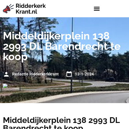
Middeldijkerplein 138
2993 DL Barendrecht te
koop
Redactie Ridderkerkkrant
13-1-2024
Middeldijkerplein 138 2993 DL
Barendrecht te koop