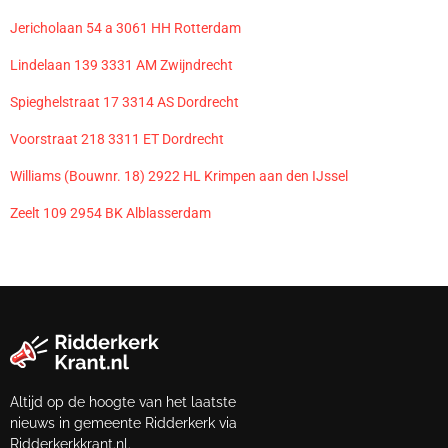
Jericholaan 54 a 3061 HH Rotterdam
Lindelaan 139 3331 AM Zwijndrecht
Spieghelstraat 17 3314 AS Dordrecht
Voorstraat 218 3311 ET Dordrecht
Williams (Bouwnr. 18) 2922 HL Krimpen aan den IJssel
Zeelt 109 2954 BK Alblasserdam
Altijd op de hoogte van het laatste
nieuws in gemeente Ridderkerk via
Ridderkerkkrant.nl.