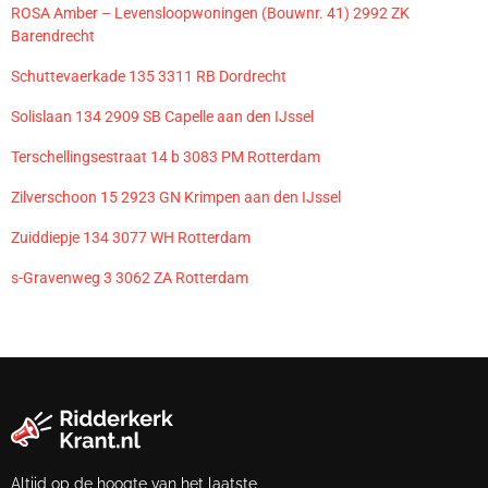
ROSA Amber – Levensloopwoningen (Bouwnr. 41) 2992 ZK
Barendrecht
Schuttevaerkade 135 3311 RB Dordrecht
Solislaan 134 2909 SB Capelle aan den IJssel
Terschellingsestraat 14 b 3083 PM Rotterdam
Zilverschoon 15 2923 GN Krimpen aan den IJssel
Zuiddiepje 134 3077 WH Rotterdam
s-Gravenweg 3 3062 ZA Rotterdam
Altijd op de hoogte van het laatste