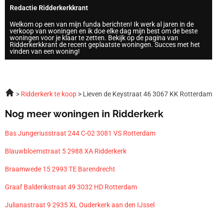
Redactie Ridderkerkkrant
Welkom op een van mijn funda berichten! Ik werk al jaren in de
verkoop van woningen en ik doe elke dag mijn best om de beste
woningen voor je klaar te zetten. Bekijk op de pagina van
Ridderkerkkrant de recent geplaatste woningen. Succes met het
vinden van een woning!
Ridderkerk te koop
Lieven de Keystraat 46 3067 KK Rotterdam
Nog meer woningen in Ridderkerk
Bas Jungeriusstraat 244 C-02 3081 VS Rotterdam
Blauwbloemstraat 5 2988 XA Ridderkerk
Braamwede 15 2993 TE Barendrecht
Graaf Balderikstraat 49 3032 HD Rotterdam
Julianastraat 9 2935 XL Ouderkerk aan den IJssel