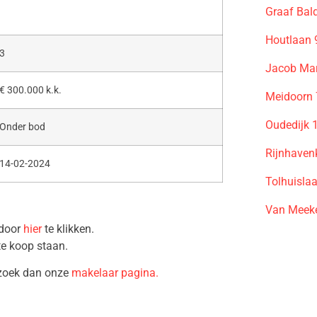
Graaf Bal
Houtlaan 
3
Jacob Mar
€ 300.000 k.k.
Meidoorn 
Oudedijk 
Onder bod
Rijnhaven
14-02-2024
Tolhuisla
Van Meeke
 door
hier
te klikken.
te koop staan.
ezoek dan onze
makelaar pagina.