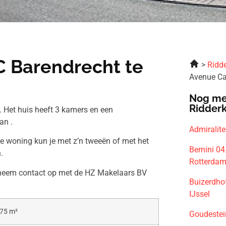
C Barendrecht te
Ridde
Avenue Ca
Nog me
Ridder
 Het huis heeft 3 kamers en een
an .
Admiralit
ze woning kun je met z’n tweeën of met het
Bernini 0
.
Rotterda
n neem contact op met de HZ Makelaars BV
Buizerdho
IJssel
75 m²
Goudestei