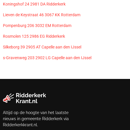
Koningshof 24 2981 DA Ridderkerk
Lieven de Keystraat 46 3067 KK Rotterdam
Pompenburg 206 3032 EM Rotterdam
Rosmolen 125 2986 EG Ridderkerk
Silkeborg 39 2905 AT Capelle aan den IJssel
s-Gravenweg 203 2902 LG Capelle aan den IJssel
Altijd op de hoogte van het laatste
nieuws in gemeente Ridderkerk via
Ridderkerkkrant.nl.