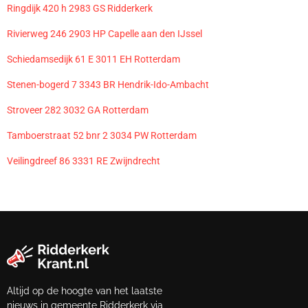
Ringdijk 420 h 2983 GS Ridderkerk
Rivierweg 246 2903 HP Capelle aan den IJssel
Schiedamsedijk 61 E 3011 EH Rotterdam
Stenen-bogerd 7 3343 BR Hendrik-Ido-Ambacht
Stroveer 282 3032 GA Rotterdam
Tamboerstraat 52 bnr 2 3034 PW Rotterdam
Veilingdreef 86 3331 RE Zwijndrecht
Altijd op de hoogte van het laatste
nieuws in gemeente Ridderkerk via