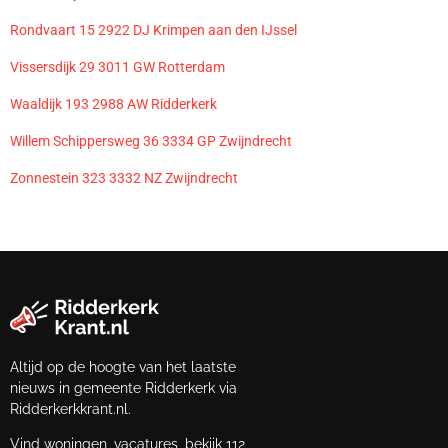
Rondvaart 15 2922 DJ Krimpen aan den IJssel
Vissersdijk 29 3011 GW Rotterdam
Waaldijk 193 2988 AW Ridderkerk
Willem Schippersweg 36 3334 GP Zwijndrecht
Zonnestein 323 3332 NZ Zwijndrecht
Altijd op de hoogte van het laatste
nieuws in gemeente Ridderkerk via
Ridderkerkkrant.nl.
Vind woningen, vacatures, bekijk 112