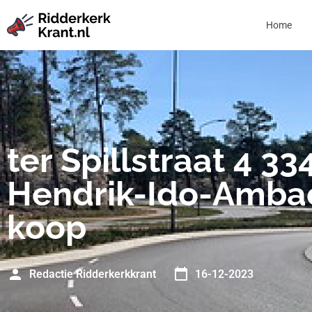
Home
ter Spillstraat 4 33
Hendrik-Ido-Ambac
koop
Redactie Ridderkerkkrant
16-12-2023