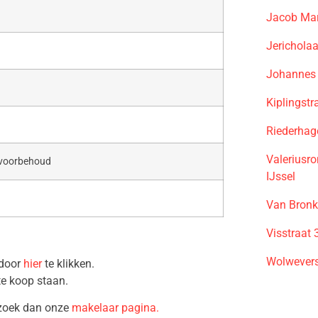
Jacob Mar
Jerichola
Johannes 
Kiplingst
Riederhag
Valeriusr
 voorbehoud
IJssel
Van Bronk
Visstraat
Wolwevers
 door
hier
te klikken.
te koop staan.
ezoek dan onze
makelaar pagina.