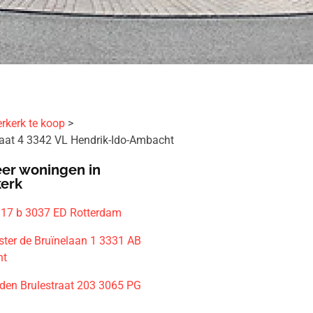
rkerk te koop
traat 4 3342 VL Hendrik-Ido-Ambacht
er woningen in
kerk
17 b 3037 ED Rotterdam
ter de Bruïnelaan 1 3331 AB
ht
den Brulestraat 203 3065 PG
m