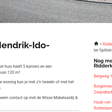
Hendrik-Ido-
Ridde
ter Spills
Nog me
Ridder
Het huis heeft 5 kamers en een
 van 120 m².
Bergweg 1
ze woning kun je met z’n tweeën of met het
Burgemees
.
Zwijndrec
 neem contact op met de Wisse Makelaardij &
Huub van 
Rotterda