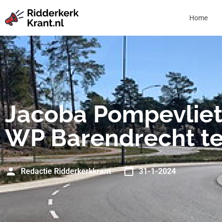
Home
Jacoba Pompevliet
WP Barendrecht t
Redactie Ridderkerkkrant
31-1-2024