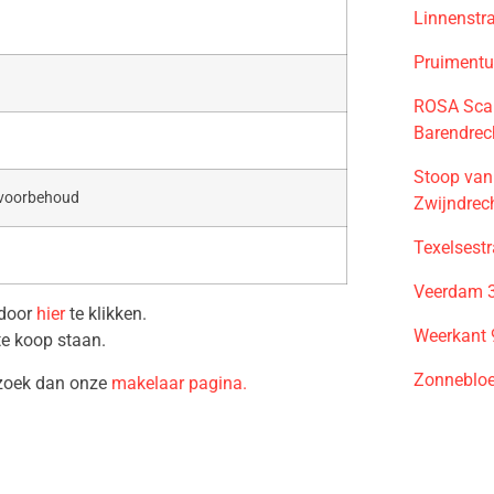
Linnenstr
Pruimentu
ROSA Scar
Barendrec
Stoop van
 voorbehoud
Zwijndrec
Texelsest
Veerdam 3
 door
hier
te klikken.
Weerkant 
te koop staan.
Zonnebloe
ezoek dan onze
makelaar pagina.