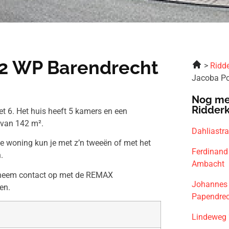
92 WP Barendrecht
Ridde
Jacoba Po
Nog me
Ridder
t 6. Het huis heeft 5 kamers en een
 van 142 m².
Dahliastr
ze woning kun je met z’n tweeën of met het
Ferdinand
.
Ambacht
n neem contact op met de REMAX
Johannes 
en.
Papendre
Lindeweg