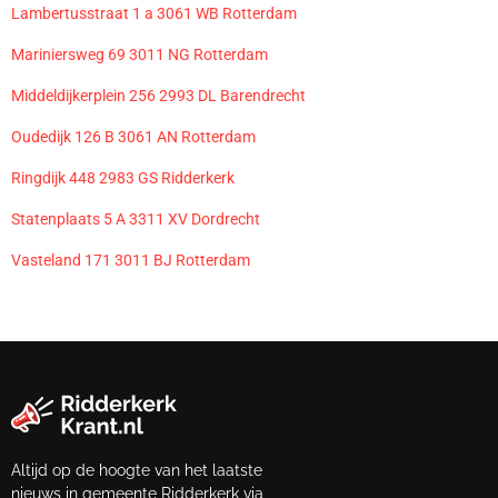
Lambertusstraat 1 a 3061 WB Rotterdam
Mariniersweg 69 3011 NG Rotterdam
Middeldijkerplein 256 2993 DL Barendrecht
Oudedijk 126 B 3061 AN Rotterdam
Ringdijk 448 2983 GS Ridderkerk
Statenplaats 5 A 3311 XV Dordrecht
Vasteland 171 3011 BJ Rotterdam
Altijd op de hoogte van het laatste
nieuws in gemeente Ridderkerk via