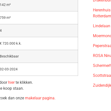
Drakenbur
142 m²
Herenhuis
Rotterda
759 m²
Lindelaan
4
Moermond 
€ 720.000 k.k.
Peperstra
ROSA Nina
Beschikbaar
Schermerh
02-03-2024
Scottstra
 door
hier
te klikken.
Zuidendij
te koop staan.
ezoek dan onze
makelaar pagina.