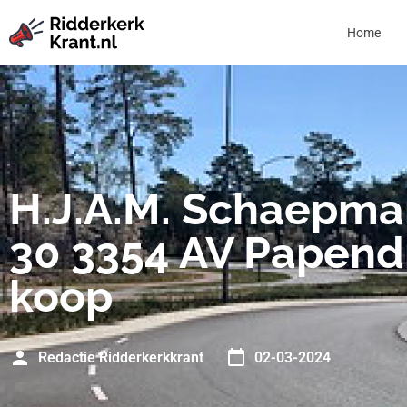
Home
H.J.A.M. Schaepma
30 3354 AV Papend
koop
Redactie Ridderkerkkrant
02-03-2024