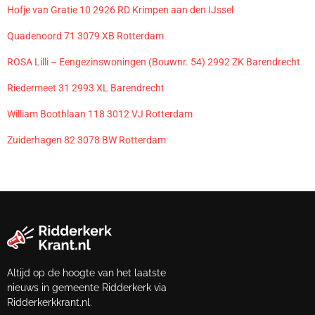
Hofje van Gratie 10 2926 RD Krimpen aan den IJssel
Quadenoord 71 3079 XB Rotterdam
ROSA Lilli – Eengezinswoningen (Bouwnr. 54) 2992 ZK Barendrecht
Riedermeet 31 2993 XL Barendrecht
William Boothlaan 118 3012 VJ Rotterdam
Zuiderhagen 82 3078 BW Rotterdam
Altijd op de hoogte van het laatste
nieuws in gemeente Ridderkerk via
Ridderkerkkrant.nl.