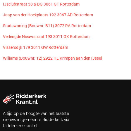
IJsclubstraat 38 a-BG 3061 GT Rotterdam
Jaap van der Hoekplaats 192 3067 AD Rotterdam
Stadswoning (Bouwnr. B11) 3072 RA Rotterdam
Verlengde Nieuwstraat 193 3011 GX Rotterdam
Vissersdijk 179 3011 GW Rotterdam
Williams (Bouwnr. 12) 2922 HL Krimpen aan den IJssel
Altijd op de hoogte van het laatste
nieuws in gemeente Ridderkerk via
Ridderkerkkrant.nl.