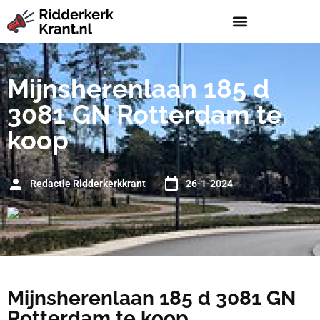
Mijnsherenlaan 185 d
3081 GN Rotterdam te
koop
Redactie Ridderkerkkrant
26-1-2024
Mijnsherenlaan 185 d 3081 GN
Rotterdam te koop