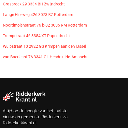
Grasbroek 29 3334 BH Zwijndrecht
Lange Hilleweg 426 3073 BZ Rotterdam
Noordmolenstraat 76 b-02 3035 RM Rotterdam
Trompstraat 46 3354 XT Papendrecht
Wulpstraat 10 2922 GS Krimpen aan den IJssel
van Baerlehof 76 3341 GL Hendrik-Ido-Ambacht
Altijd op de hoogte van het laatste
nieuws in gemeente Ridderkerk via
Ridderkerkkrant.nl.