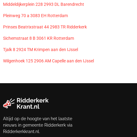
Middeldijkerplein 228 2993 DL Barendrecht
Pleinweg 70 a 3083 EH Rotterdam
Prinses Beatrixstraat 44 2983 TR Ridderkerk
Sichemstraat 8 B 3061 KR Rotterdam
Tjalk 8 2924 TM Krimpen aan den IJssel
Wilgenhoek 125 2906 AM Capelle aan den IJssel
Altijd op de hoogte van het laatste
nieuws in gemeente Ridderkerk via
Ridderkerkkrant.nl.