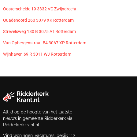
Oosterschelde 19 3332 VC Zwijndrecht
Quadenoord 260 3079 XK Rotterdam
Strevelsweg 180 B 3075 AT Rotterdam
Van Opbergenstraat 54 3067 XP Rotterdam
Wijnhaven 69 R 3011 WJ Rotterdam
Altijd op de hoogte van het laatste
nieuws in gemeente Ridderkerk via
Ridderkerkkrant.nl.
Vind woningen, vacatures, bekijk 112