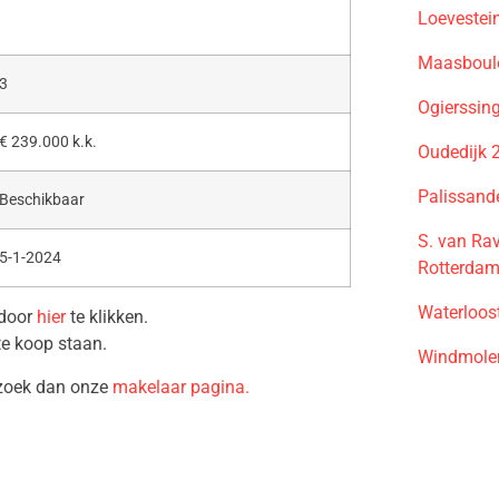
Loevestei
Maasboul
3
Ogierssin
€ 239.000 k.k.
Oudedijk 
Palissand
Beschikbaar
S. van Ra
5-1-2024
Rotterda
Waterloos
 door
hier
te klikken.
te koop staan.
Windmolen
ezoek dan onze
makelaar pagina.