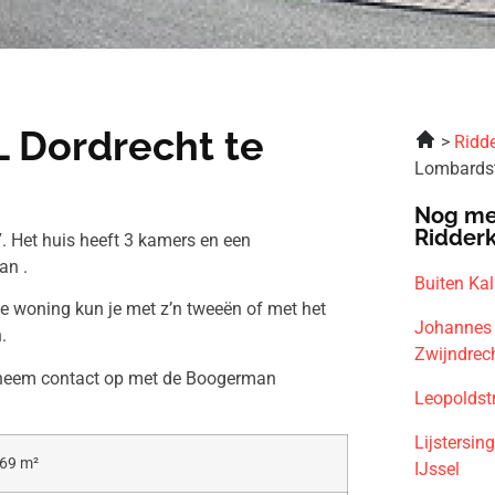
L Dordrecht te
Ridde
Lombardst
Nog me
Ridder
. Het huis heeft 3 kamers en een
an .
Buiten Ka
ze woning kun je met z’n tweeën of met het
Johannes 
.
Zwijndrec
n neem contact op met de Boogerman
Leopoldst
Lijstersin
69 m²
IJssel