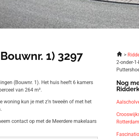
Bouwnr. 1) 3297
Ridde
2-onder-1
Puttersho
Nog me
ingen (Bouwnr. 1). Het huis heeft 6 kamers
Ridder
perceel van 264 m².
ze woning kun je met z’n tweeën of met het
Aalscholv
.
Crooswijk
n neem contact op met de Meerdere makelaars
Rotterda
Fascinati