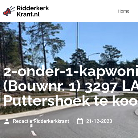
Home
2-onder-1-kapwon
(Bouwnr. 1) 3297 L
Puttershoek te ko
Redactie Ridderkerkkrant
21-12-2023