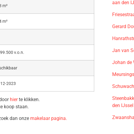
aan den I
3 m²
Friesestr
4 m²
Gerard Do
Hanrathst
Jan van S
99.500 v.o.n.
Johan de 
schikbaar
Meursings
-12-2023
Schuwacht
Steenbakk
 door
hier
te klikken.
den IJssel
te koop staan.
Zwaansha
ezoek dan onze
makelaar pagina.