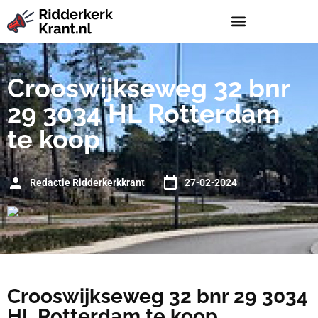
Crooswijkseweg 32 bnr
29 3034 HL Rotterdam
te koop
Redactie Ridderkerkkrant
27-02-2024
Crooswijkseweg 32 bnr 29 3034
HL Rotterdam te koop