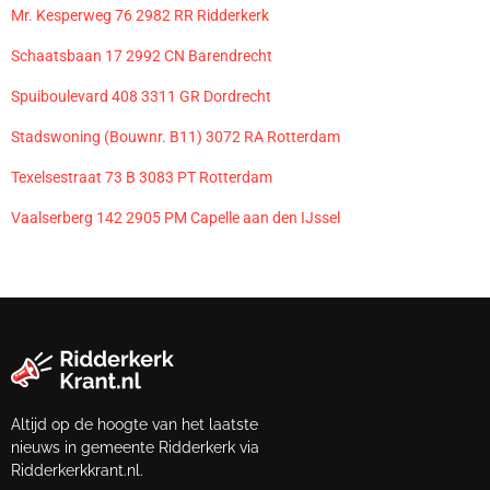
Mr. Kesperweg 76 2982 RR Ridderkerk
Schaatsbaan 17 2992 CN Barendrecht
Spuiboulevard 408 3311 GR Dordrecht
Stadswoning (Bouwnr. B11) 3072 RA Rotterdam
Texelsestraat 73 B 3083 PT Rotterdam
Vaalserberg 142 2905 PM Capelle aan den IJssel
Altijd op de hoogte van het laatste
nieuws in gemeente Ridderkerk via
Ridderkerkkrant.nl.