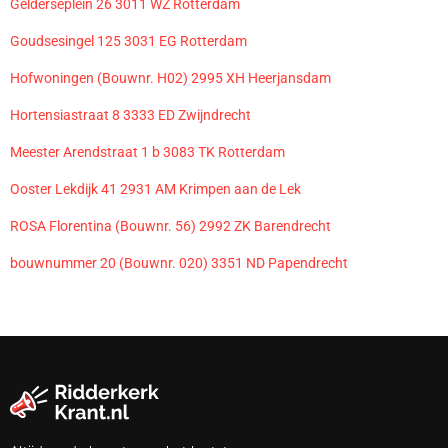
Gelderseplein 26 3011 WZ Rotterdam
Goudsesingel 125 3031 EG Rotterdam
Hofwoningen (Bouwnr. H02) 2995 XH Heerjansdam
Hortensiastraat 8 3333 ED Zwijndrecht
Meester Arendstraat 1 b 3083 TK Rotterdam
Ooster Lekdijk 41 2931 AM Krimpen aan de Lek
ROSA Florentina (Bouwnr. 56) 2992 ZK Barendrecht
bouwnummer 20 (Bouwnr. 020) 3351 ND Papendrecht