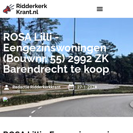
ROSA Lilli -
Eengezinswoningen
(Bouwnr. 55) 2992 ZK
Barendrecht te koop
Redactie Ridderkerkkrant
27-1-2024