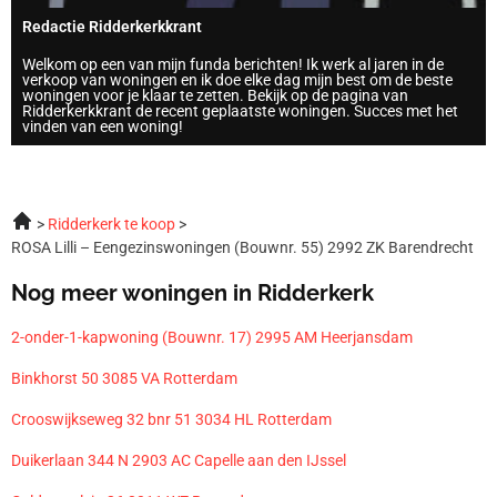
Redactie Ridderkerkkrant
Welkom op een van mijn funda berichten! Ik werk al jaren in de
verkoop van woningen en ik doe elke dag mijn best om de beste
woningen voor je klaar te zetten. Bekijk op de pagina van
Ridderkerkkrant de recent geplaatste woningen. Succes met het
vinden van een woning!
Ridderkerk te koop
ROSA Lilli – Eengezinswoningen (Bouwnr. 55) 2992 ZK Barendrecht
Nog meer woningen in Ridderkerk
2-onder-1-kapwoning (Bouwnr. 17) 2995 AM Heerjansdam
Binkhorst 50 3085 VA Rotterdam
Crooswijkseweg 32 bnr 51 3034 HL Rotterdam
Duikerlaan 344 N 2903 AC Capelle aan den IJssel