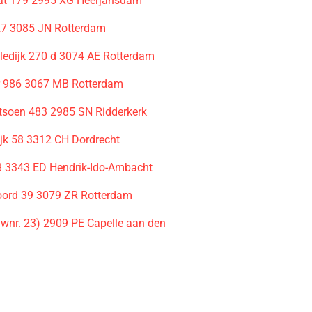
at 179 2995 XG Heerjansdam
27 3085 JN Rotterdam
lledijk 270 d 3074 AE Rotterdam
r 986 3067 MB Rotterdam
tsoen 483 2985 SN Ridderkerk
k 58 3312 CH Dordrecht
 3343 ED Hendrik-Ido-Ambacht
ord 39 3079 ZR Rotterdam
uwnr. 23) 2909 PE Capelle aan den