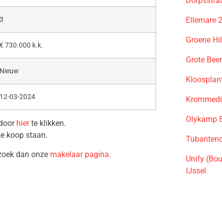
Dorpsstra
Ellemare 
3
Groene Hi
€ 730.000 k.k.
Grote Bee
Nieuw
Kloosplan
12-03-2024
Krommedij
Olykamp 8
 door
hier
te klikken.
te koop staan.
Tubanteno
ezoek dan onze
makelaar pagina.
Unify (Bo
IJssel