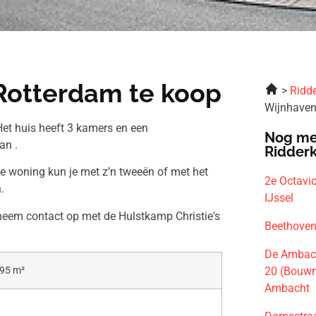
Rotterdam te koop
Ridde
Wijnhaven
et huis heeft 3 kamers en een
Nog me
an .
Ridder
ze woning kun je met z’n tweeën of met het
2e Octavi
.
IJssel
 neem contact op met de Hulstkamp Christie's
Beethoven
De Ambac
20 (Bouwn
95 m²
Ambacht