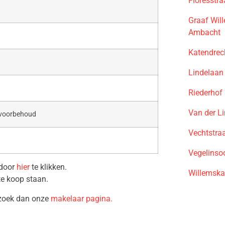
Floresstr
Graaf Wil
Ambacht
Katendrec
Lindelaan
Riederhof
Van der L
 voorbehoud
Vechtstra
Vegelinso
 door
hier
te klikken.
Willemska
te koop staan.
ezoek dan onze
makelaar pagina.