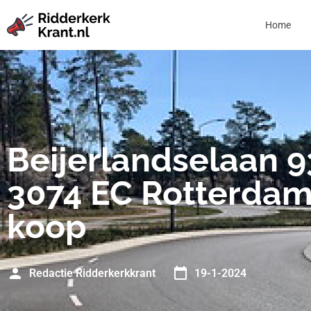
Home
Beijerlandselaan 9
3074 EC Rotterdam
koop
Redactie Ridderkerkkrant
19-1-2024