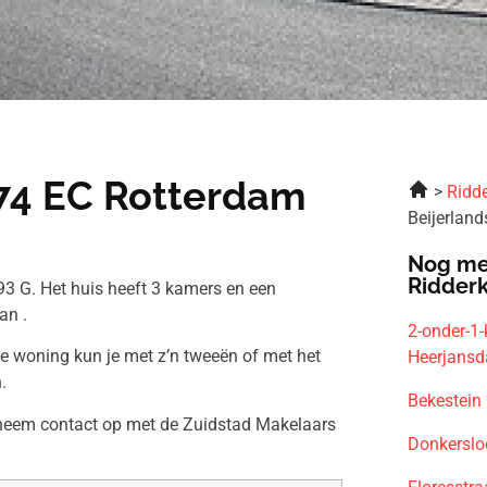
074 EC Rotterdam
Ridde
Beijerlan
Nog me
Ridder
93 G. Het huis heeft 3 kamers en een
an .
2-onder-1
ze woning kun je met z’n tweeën of met het
Heerjans
.
Bekestein
n neem contact op met de Zuidstad Makelaars
Donkerslo