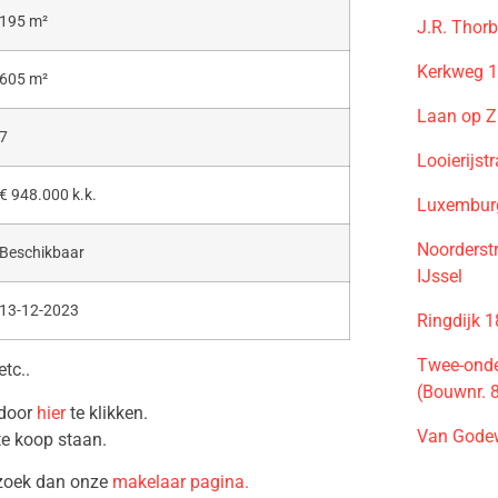
195 m²
J.R. Thor
Kerkweg 1
605 m²
Laan op Z
7
Looierijs
€ 948.000 k.k.
Luxemburg
Noorderst
Beschikbaar
IJssel
13-12-2023
Ringdijk 
Twee-onde
etc..
(Bouwnr. 
 door
hier
te klikken.
Van Godew
te koop staan.
ezoek dan onze
makelaar pagina.