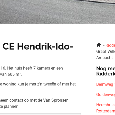
 CE Hendrik-Ido-
Ridde
Graaf Wil
Ambacht
Nog me
16. Het huis heeft 7 kamers en een
Ridder
 van 605 m².
ze woning kun je met z’n tweeën of met het
Bermweg 1
.
Guldenweg
n neem contact op met de Van Spronsen
Herenhuis
te plannen.
Rotterda