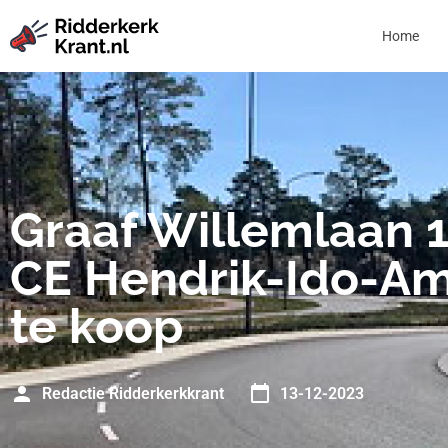
Home
Graaf Willemlaan 
CE Hendrik-Ido-A
te koop
Redactie Ridderkerkkrant
13-12-2023