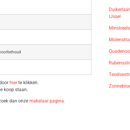
Duikerlaa
IJssel
Minstreel
Molenstra
Quadenoo
 voorbehoud
Rubensstr
Texelsest
 door
hier
te klikken.
Zonnebloe
te koop staan.
ezoek dan onze
makelaar pagina.