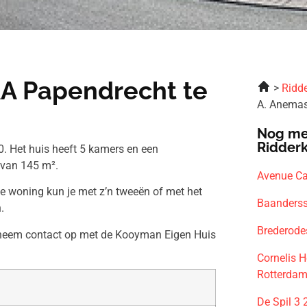
AA Papendrecht te
Ridde
A. Anemas
Nog me
Ridder
. Het huis heeft 5 kamers en een
 van 145 m².
Avenue Ca
ze woning kun je met z’n tweeën of met het
Baanderss
.
Brederode
n neem contact op met de Kooyman Eigen Huis
Cornelis H
Rotterda
De Spil 3