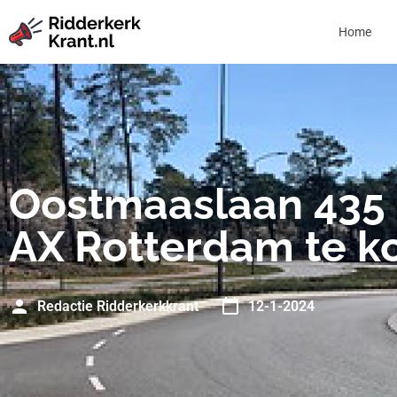
Home
Oostmaaslaan 435
AX Rotterdam te k
Redactie Ridderkerkkrant
12-1-2024