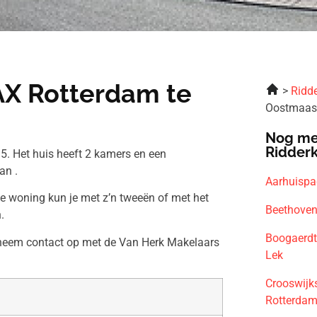
AX Rotterdam te
Ridde
Oostmaas
Nog me
Ridder
. Het huis heeft 2 kamers en een
an .
Aarhuispa
ze woning kun je met z’n tweeën of met het
Beethoven
.
Boogaerdt
n neem contact op met de Van Herk Makelaars
Lek
Crooswijk
Rotterda