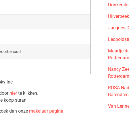
Donkerslo
Hilverbee
Jacques D
Leopoldst
Maartje d
 voorbehoud
Rotterda
Nancy Zee
Rotterda
skyline
ROSA Nadi
 door
hier
te klikken.
Barendrec
te koop staan.
Van Lenne
ezoek dan onze
makelaar pagina.