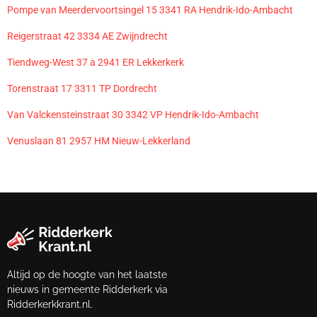
Pompe van Meerdervoortsingel 15 3341 RA Hendrik-Ido-Ambacht
Reigerstraat 42 3334 AE Zwijndrecht
Tiendweg-West 37 a 2941 ER Lekkerkerk
Torenstraat 17 3311 TP Dordrecht
Van Valckensteinstraat 30 3342 VP Hendrik-Ido-Ambacht
Venuslaan 81 2957 HM Nieuw-Lekkerland
Altijd op de hoogte van het laatste
nieuws in gemeente Ridderkerk via
Ridderkerkkrant.nl.