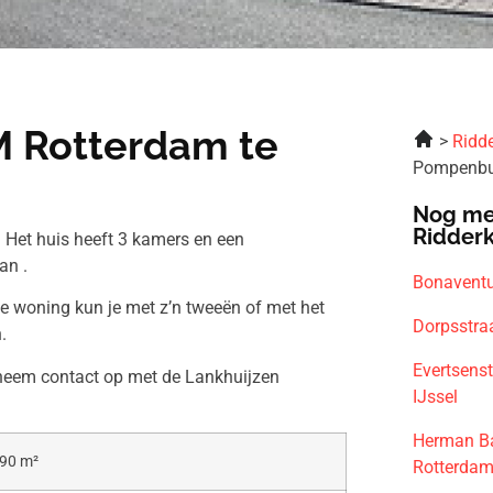
 Rotterdam te
Ridde
Pompenbu
Nog me
Ridder
Het huis heeft 3 kamers en een
an .
Bonaventu
ze woning kun je met z’n tweeën of met het
Dorpsstra
.
Evertsens
 neem contact op met de Lankhuijzen
IJssel
Herman Ba
90 m²
Rotterda