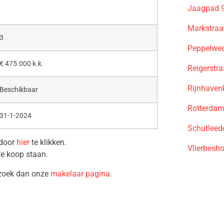
Jaagpad 9
Markstraa
3
Peppelwed
€ 475.000 k.k.
Reigerstr
Rijnhaven
Beschikbaar
Rotterdam
31-1-2024
Schutleed
 door
hier
te klikken.
Vlierbesh
te koop staan.
ezoek dan onze
makelaar pagina.