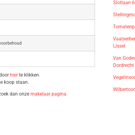
Slotlaan 
Stellingm
Tomatenpl
Vaalserbe
 voorbehoud
IJssel
Van Godew
Dordrecht
 door
hier
te klikken.
Vegelinso
te koop staan.
Wilbertoo
ezoek dan onze
makelaar pagina.