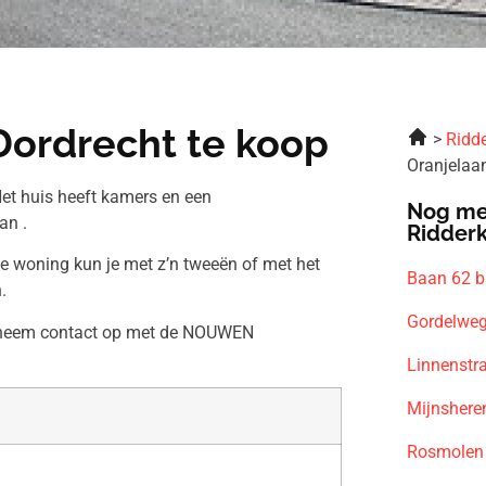
Dordrecht te koop
Ridde
Oranjelaa
et huis heeft kamers en een
Nog me
an .
Ridder
ze woning kun je met z’n tweeën of met het
Baan 62 b
.
Gordelweg
en neem contact op met de NOUWEN
Linnenstr
Mijnshere
Rosmolen 