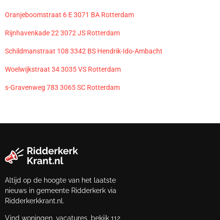
Oranjeboomstraat 6 E 3071 BA Rotterdam
Rijnhavenkade 22 3072 JS Rotterdam
Schildmanstraat 108 3342 BS Hendrik-Ido-Ambacht
Woelwijkstraat 34 3035 VS Rotterdam
s-Gravenweg 783 3065 SC Rotterdam
Altijd op de hoogte van het laatste
nieuws in gemeente Ridderkerk via
Ridderkerkkrant.nl.
Vind woningen, vacatures, bekijk 112