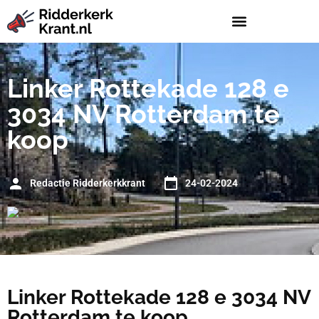
Linker Rottekade 128 e
3034 NV Rotterdam te
koop
Redactie Ridderkerkkrant
24-02-2024
Linker Rottekade 128 e 3034 NV
Rotterdam te koop