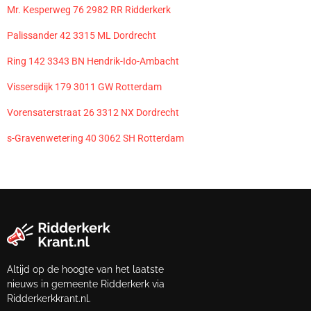
Mr. Kesperweg 76 2982 RR Ridderkerk
Palissander 42 3315 ML Dordrecht
Ring 142 3343 BN Hendrik-Ido-Ambacht
Vissersdijk 179 3011 GW Rotterdam
Vorensaterstraat 26 3312 NX Dordrecht
s-Gravenwetering 40 3062 SH Rotterdam
Altijd op de hoogte van het laatste
nieuws in gemeente Ridderkerk via
Ridderkerkkrant.nl.