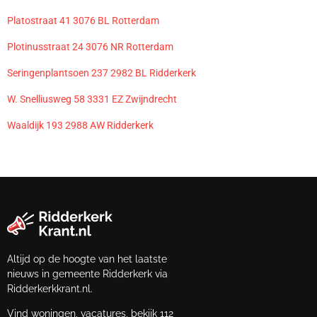
Platostraat 41 3076 BL Rotterdam
Plotinusstraat 24 3076 NR Rotterdam
Seringenplantsoen 237 2982 BL Ridderkerk
W. Snelliusweg 58 3331 EZ Zwijndrecht
Waaldijk 193 2988 AW Ridderkerk
Altijd op de hoogte van het laatste
nieuws in gemeente Ridderkerk via
Ridderkerkkrant.nl.
Vind woningen, vacatures, bekijk 112