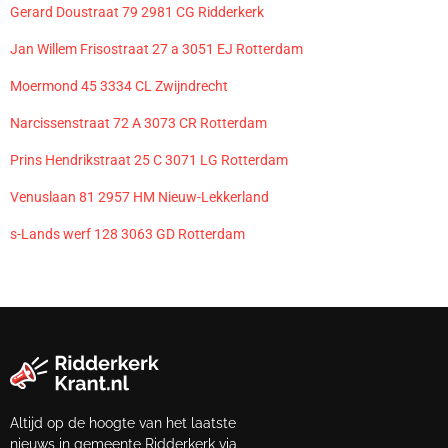
Gerard Doustraat 79 2981 CG Ridderkerk
Jan Willem Frisostraat 27 a 3051 EJ Rotterdam
Moermond 45 3334 CL Zwijndrecht
Narcissenstraat 72 A 3073 CR Rotterdam
Prins Hendrikstraat 25 C 3071 LG Rotterdam
Venuslaan 81 2957 HM Nieuw-Lekkerland
s-Lands werf 128 3063 GD Rotterdam
Altijd op de hoogte van het laatste
nieuws in gemeente Ridderkerk via