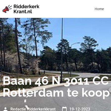
Home
Baan 46 N 3011 CC
Rotterdam te koop
Redactie Ridderkerkkrant
19-12-2023