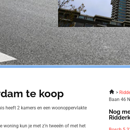
rdam te koop
Ridde
Baan 46 N
uis heeft 2 kamers en een woonoppervlakte
Nog me
Ridder
ze woning kun je met z’n tweeën of met het
Bosch 5 3