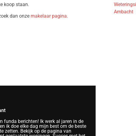
Weterings
te koop staan.
Ambacht
ezoek dan onze
makelaar pagina.
ant
funda berichten! Ik werk al jaren in de
n ik doe elke dag mijn best om de beste
te zetten. Bekijk op de pagina van
ent geplaatste woningen. Succes met het