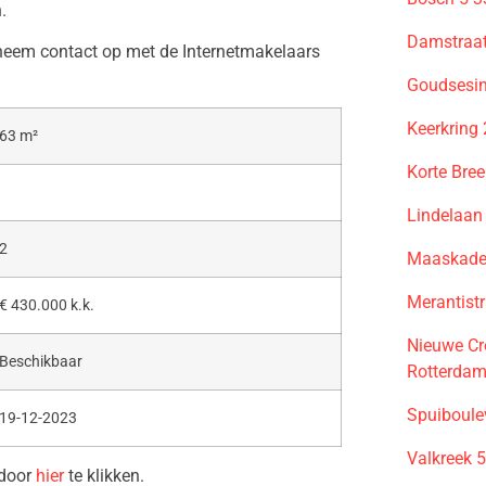
.
Damstraat
 neem contact op met de Internetmakelaars
Goudsesin
Keerkring
63 m²
Korte Bre
Lindelaan
2
Maaskade
Merantist
€ 430.000 k.k.
Nieuwe Cr
Beschikbaar
Rotterda
Spuiboule
19-12-2023
Valkreek 
 door
hier
te klikken.