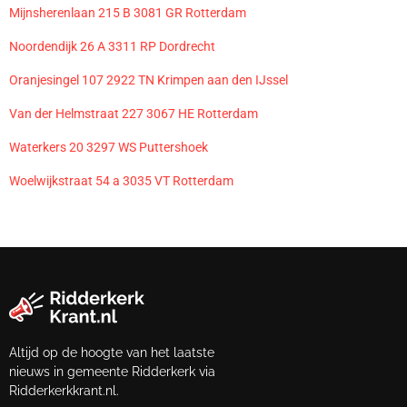
Mijnsherenlaan 215 B 3081 GR Rotterdam
Noordendijk 26 A 3311 RP Dordrecht
Oranjesingel 107 2922 TN Krimpen aan den IJssel
Van der Helmstraat 227 3067 HE Rotterdam
Waterkers 20 3297 WS Puttershoek
Woelwijkstraat 54 a 3035 VT Rotterdam
Altijd op de hoogte van het laatste
nieuws in gemeente Ridderkerk via
Ridderkerkkrant.nl.